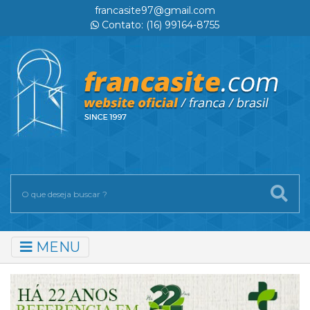
francasite97@gmail.com
Contato: (16) 99164-8755
MENU