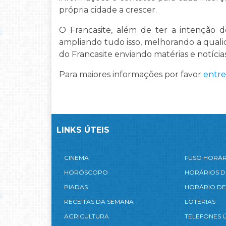
própria cidade a crescer.
O Francasite, além de ter a intenção 
ampliando tudo isso, melhorando a quali
do Francasite enviando matérias e notícias
Para maiores informações por favor
entre
LINKS ÚTEIS
CINEMA
FUSO HORÁ
HORÓSCOPO
HORÁRIOS D
PIADAS
HORÁRIO DE
RECEITAS DA SEMANA
LOTERIAS
AGRICULTURA
TELEFONES Ú