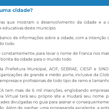
 uma cidade?
sitivas que mostram o desenvolvimento da cidade e a
s e educativas deste município.
anco de informações sobre a cidade, com a intenção d
do todo.
o constantemente, para levar o nome de Franca nos mais 
 bonita da cidade para o mundo todo.
o da Prefeitura Municipal, ACIF, SEBRAE, CIESP e SI
ganizações de grande e médio porte, inclusive da Globo 
as, empresas e profissionais de todo tipo de ramo e tamanho
m mais de 6 mil inserções, englobando empresas, prof
a Virtual terá seu próprio site e mudará seu nome 
idades divulgadas no guia para assinar e consequentemen
ção. Além de ganhar uma propaganda excelente, a entid