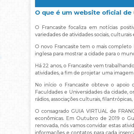
O que é um website oficial de
O Francasite focaliza em notícias po
variedades de atividades sociais, culturai
O novo Francasite tem o mais completo b
inglesa para mostrar a cidade para o mun
Há 22 anos, o Francasite vem trabalhand
atividades, a fim de projetar uma imagem
No início o Francasite obteve o apoi
Faculdades e Universidades da cidade, or
rádios, associações culturais, filantrópic
O consagrado GUIA VIRTUAL de FRANCA te
econômicas. Em Outubro de 2019 o Gui
renovada, nós vamos convidar estas ativ
informações e contatos para cada inser