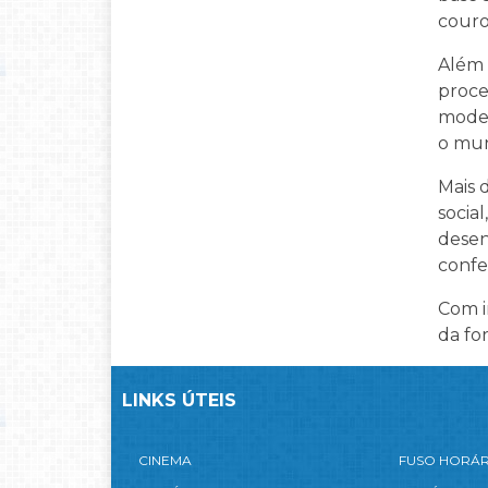
couro
Além 
proce
moder
o mun
Mais 
socia
desen
confe
Com i
da fo
LINKS ÚTEIS
CINEMA
FUSO HORÁ