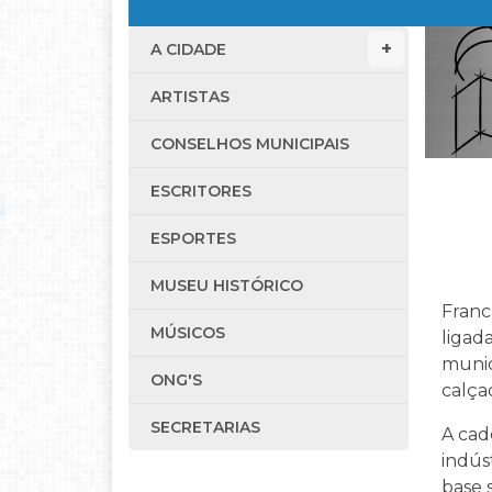
A CIDADE
ARTISTAS
CONSELHOS MUNICIPAIS
ESCRITORES
ESPORTES
MUSEU HISTÓRICO
Franc
MÚSICOS
ligad
munic
ONG'S
calça
SECRETARIAS
A cad
indús
base 