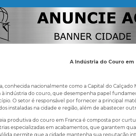
A Indústria do Couro em
a, conhecida nacionalmente como a Capital do Calçado M
a à indústria do couro, que desempenha papel fundamen
ípio. O setor é responsável por fornecer a principal mat
dos instaladas na cidade e região, além de abastecer outr
eia produtiva do couro em Franca é composta por curtu
trias especializadas em acabamentos, que garantem qual
sólida permite que a cidade mantenha sua reputação in