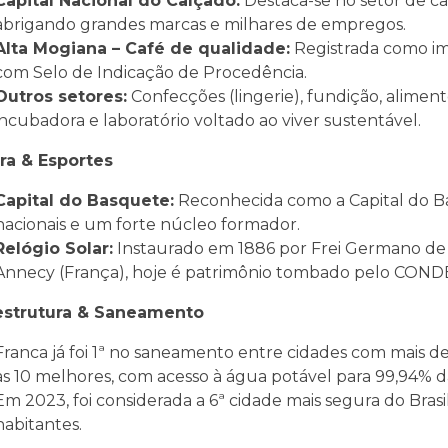
Capital Nacional do Calçado:
Destaca-se no setor de ca
abrigando grandes marcas e milhares de empregos.
Alta Mogiana – Café de qualidade:
Registrada como im
com Selo de Indicação de Procedência.
Outros setores:
Confecções (lingerie), fundição, alimen
incubadora e laboratório voltado ao viver sustentável.
ra & Esportes
Capital do Basquete:
Reconhecida como a Capital do Ba
nacionais e um forte núcleo formador.
Relógio Solar:
Instaurado em 1886 por Frei Germano de 
Annecy (França), hoje é patrimônio tombado pelo CON
aestrutura & Saneamento
Franca já foi 1ª no saneamento entre cidades com mais 
as 10 melhores, com acesso à água potável para 99,94% 
Em 2023, foi considerada a 6ª cidade mais segura do Bra
habitantes.