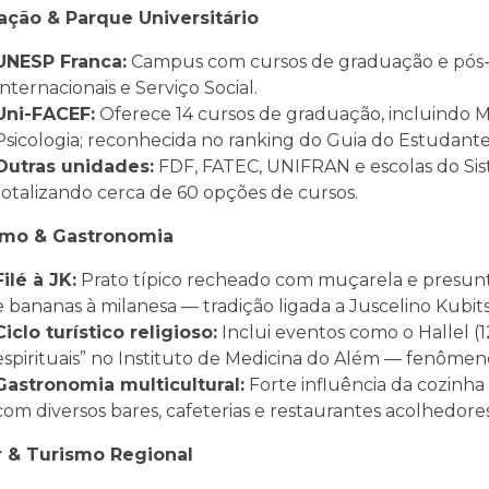
ção & Parque Universitário
UNESP Franca:
Campus com cursos de graduação e pós-gr
Internacionais e Serviço Social.
Uni-FACEF:
Oferece 14 cursos de graduação, incluindo 
Psicologia; reconhecida no ranking do Guia do Estudante
Outras unidades:
FDF, FATEC, UNIFRAN e escolas do Siste
totalizando cerca de 60 opções de cursos.
smo & Gastronomia
Filé à JK:
Prato típico recheado com muçarela e presunto, 
e bananas à milanesa — tradição ligada a Juscelino Kubit
Ciclo turístico religioso:
Inclui eventos como o Hallel (1
espirituais” no Instituto de Medicina do Além — fenôme
Gastronomia multicultural:
Forte influência da cozinha m
com diversos bares, cafeterias e restaurantes acolhedores
r & Turismo Regional