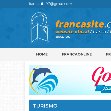
francasite97@gmail.com
HOME
FRANCAONLINE
F
TURISMO