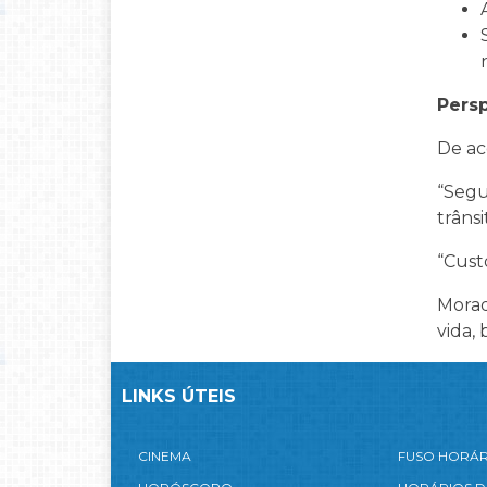
Pers
De ac
“Segu
trânsi
“Cust
Morad
vida,
LINKS ÚTEIS
CINEMA
FUSO HORÁ