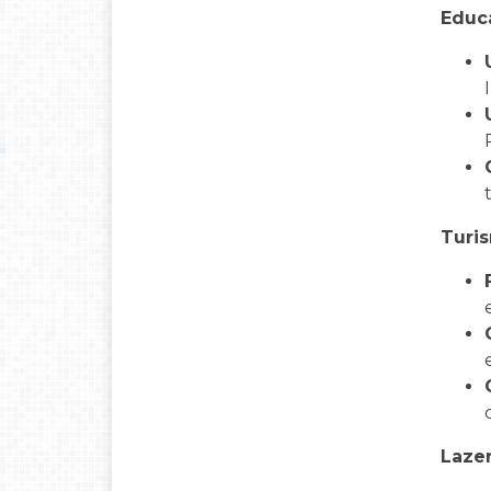
Educa
Turi
Laze