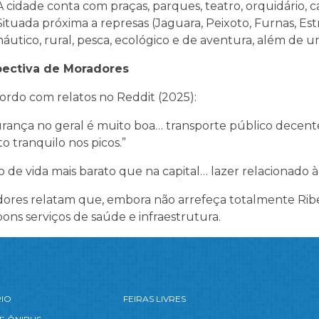
A cidade conta com praças, parques, teatro, orquidário, c
Situada próxima a represas (Jaguara, Peixoto, Furnas, Estr
náutico, rural, pesca, ecológico e de aventura, além de 
pectiva de Moradores
ordo com relatos no Reddit (2025):
rança no geral é muito boa… transporte público decen
to tranquilo nos picos.”
o de vida mais barato que na capital… lazer relacionado à
ores relatam que, embora não arrefeça totalmente Ribe
 bons serviços de saúde e infraestrutura.
RIO
FEIRAS LIVRES