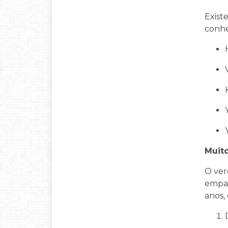
Exist
conhe
Muit
O ver
empat
anos,