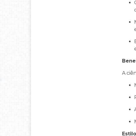
Bene
A ciê
Estil