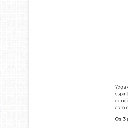
Yoga 
espir
equil
com o
Os 3 