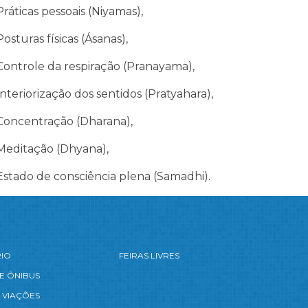
Práticas pessoais (Niyamas),
Posturas físicas (Ásanas),
Controle da respiração (Pranayama),
Interiorização dos sentidos (Pratyahara),
Concentração (Dharana),
Meditação (Dhyana),
Estado de consciência plena (Samadhi).
RIO
FEIRAS LIVRES
E ÔNIBUS
 VIAÇÕES