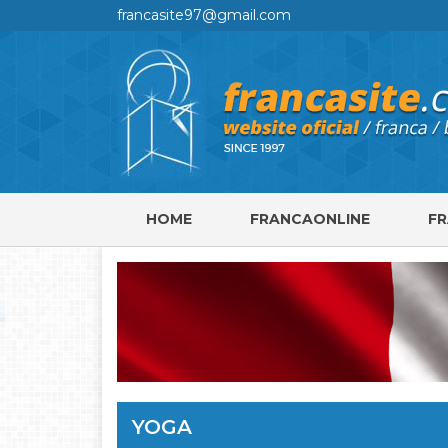
francasite97@gmail.com
HOME
FRANCAONLINE
F
YOGA