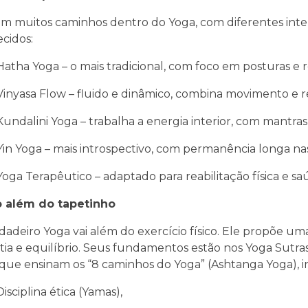
em muitos caminhos dentro do Yoga, com diferentes inte
cidos:
Hatha Yoga – o mais tradicional, com foco em posturas e r
Vinyasa Flow – fluido e dinâmico, combina movimento e r
Kundalini Yoga – trabalha a energia interior, com mantras
Yin Yoga – mais introspectivo, com permanência longa nas
Yoga Terapêutico – adaptado para reabilitação física e s
o além do tapetinho
dadeiro Yoga vai além do exercício físico. Ele propõe um
ia e equilíbrio. Seus fundamentos estão nos Yoga Sutras d
 que ensinam os “8 caminhos do Yoga” (Ashtanga Yoga), i
Disciplina ética (Yamas),